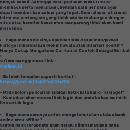
banyak sekali. Sehingga kami perlukan waktu untuk
membaca serta memahami, kendala satu per satu agar
dapat memberikan solusi yang tepat. Demi alasan efisiensi
isi memo pertanyaan yang tidak ada berhubungan dengan
situs atau bersifat kasar atau menyerang tidak akan kami
merespon .
Bagaimana solusinya apabila tidak dapat mengakses
Fiatogel dikarenakan blokir nawala atau internet positif ?
Hanya Cukup Mengakses Carikan.id Contoh Sebagai Berikut
:
> Cara menggunaan Link :
Carikan.id
- Setelah tampilan seperti berikut :
https://prnt.sc/UcbSPqCG1wTO
- Pada kolom pencarian silakan ketik kata kunci "Fiatogel"
- Kemudian akan muncul link login dan anda bebas memilih
link untuk login.
Bagaimana caranya untuk mengetahui akan status bank
online atau offline?
Status bank terupdate akan selalu diinformasikan pada