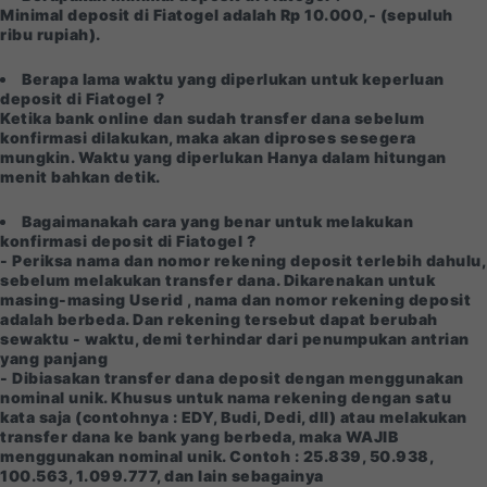
Minimal deposit di Fiatogel adalah Rp 10.000,- (sepuluh
ribu rupiah).
Berapa lama waktu yang diperlukan untuk keperluan
deposit di Fiatogel ?
Ketika bank online dan sudah transfer dana sebelum
konfirmasi dilakukan, maka akan diproses sesegera
mungkin. Waktu yang diperlukan Hanya dalam hitungan
menit bahkan detik.
Bagaimanakah cara yang benar untuk melakukan
konfirmasi deposit di Fiatogel ?
- Periksa nama dan nomor rekening deposit terlebih dahulu,
sebelum melakukan transfer dana. Dikarenakan untuk
masing-masing Userid , nama dan nomor rekening deposit
adalah berbeda. Dan rekening tersebut dapat berubah
sewaktu - waktu, demi terhindar dari penumpukan antrian
yang panjang
- Dibiasakan transfer dana deposit dengan menggunakan
nominal unik. Khusus untuk nama rekening dengan satu
kata saja (contohnya : EDY, Budi, Dedi, dll) atau melakukan
transfer dana ke bank yang berbeda, maka WAJIB
menggunakan nominal unik. Contoh : 25.839, 50.938,
100.563, 1.099.777, dan lain sebagainya